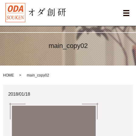
メ
main_copy02
HOME
main_copy02
2018/01/18