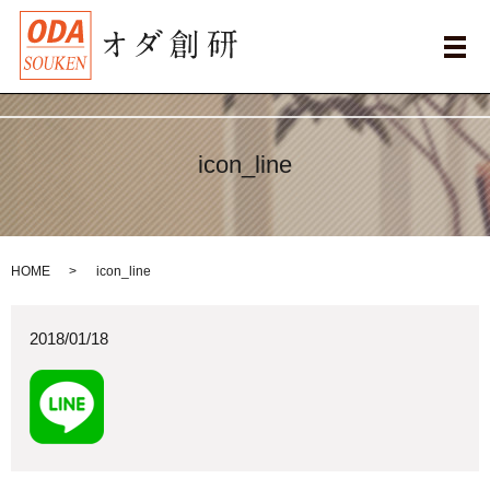
メ
icon_line
HOME
icon_line
2018/01/18