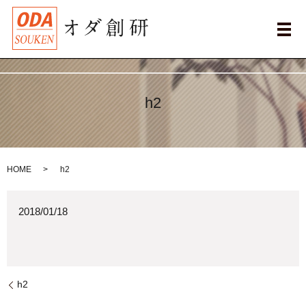
メ
h2
HOME
h2
2018/01/18
h2