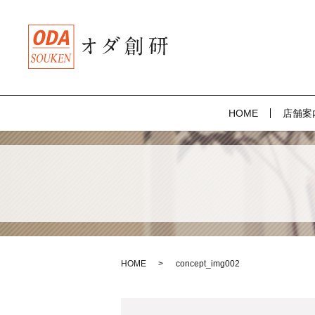
HOME
店舗案
HOME
concept_img002