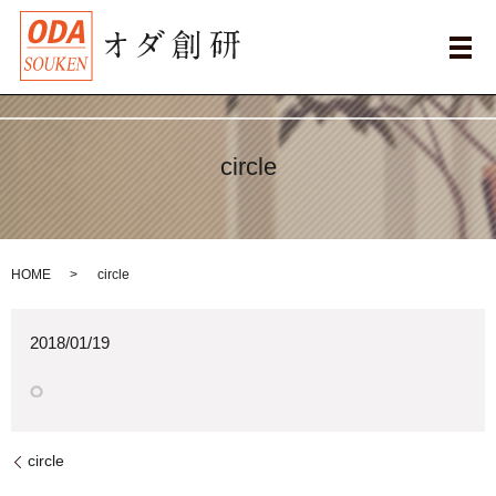
メ
circle
HOME
circle
2018/01/19
circle